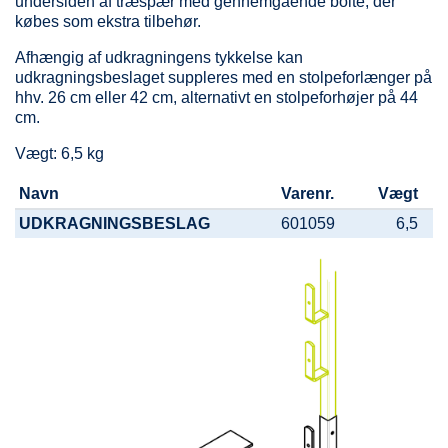
undersiden af træspær med gennemgående bolte, der
købes som ekstra tilbehør.
Afhængig af udkragningens tykkelse kan
udkragningsbeslaget suppleres med en stolpeforlænger på
hhv. 26 cm eller 42 cm, alternativt en stolpeforhøjer på 44
cm.
Vægt: 6,5 kg
Navn
Varenr.
Vægt
UDKRAGNINGSBESLAG
601059
6,5