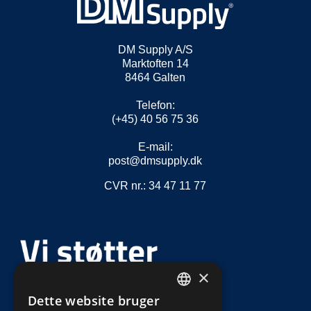
DM Supply A/S
Marktoften 14
8464 Galten
Telefon:
(+45) 40 56 75 36
E-mail:
post@dmsupply.dk
CVR nr.: 34 47 11 77
×
Dette website bruger
DEFAULT LANGUAGE