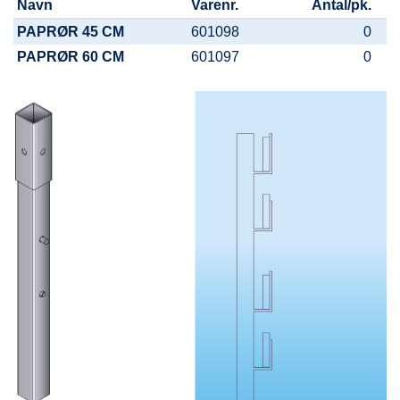
Navn
Varenr.
Antal/pk.
PAPRØR 45 CM
601098
0
PAPRØR 60 CM
601097
0