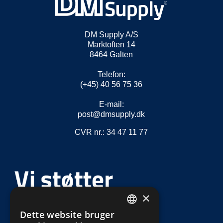
DM Supply A/S
Marktoften 14
8464 Galten
Telefon:
(+45) 40 56 75 36
E-mail:
post@dmsupply.dk
CVR nr.: 34 47 11 77
×
Dette website bruger
DEFAULT LANGUAGE