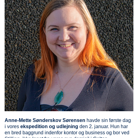
Anne-Mette Sønderskov Sørensen
havde sin første dag
i vores
ekspedition og udlejning
den 2. januar. Hun har
en bred baggrund indenfor kontor og business og bor ved