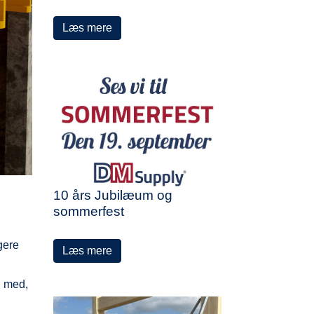
Læs mere
10 års Jubilæum og
sommerfest
gere
Læs mere
g med,