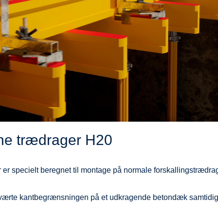
ine trædrager H20
r specielt beregnet til montage på normale forskallingstrædra
værte kantbegrænsningen på et udkragende betondæk samtidi