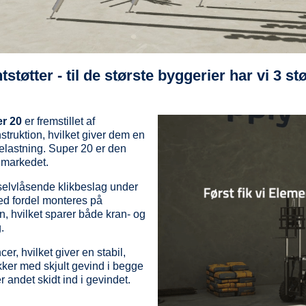
tstøtter - til de største byggerier har vi 3 
r 20
er fremstillet af
truktion, hvilket giver dem en
 belastning. Super 20 er den
å markedet.
 selvlåsende klikbeslag under
ed fordel monteres på
n, hvilket sparer både kran- og
.
er, hvilket giver en stabil,
ykker med skjult gevind i begge
 andet skidt ind i gevindet.