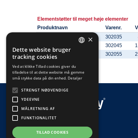
Elementstøtter til meget høje elementer
Produktnavn
Varenr.
V
SUPER 10*
302035
×
SUPER 15*
302045
1
Dette website bruger
DEFAULT LANGUAGE
SUPER 20*
302055
2
tracking cookies
DANISH
Ved at klikke Tillad cookies giver du
tilladelse til at dette website må gemme
små stykke data på din enhed.
Detaljer
STRENGT NØDVENDIGE
YDEEVNE
MÅLRETNING AF
FUNKTIONALITET
DM Supply A/S
Marktoften 14
8464 Galten
TILLAD COOKIES