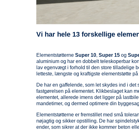
Vi har hele 13 forskellige elemen
Elementstøtterne
Super 10
,
Super 15
og
Supe
aluminium og har en dobbelt teleskoperbar kons
lav egenvægt i forhold til den store tilladelige
letteste, længste og kraftigste elementstøtte p
De har en gaffelende, som let skydes ind i det
fastgørelsen på elementet. Klikbeslaget kan m
elementet, allerede imens det ligger på lastbile
mandetimer, og dermed optimere din byggesag
Elementstøtterne er fremstillet med små toleranc
nøjagtig og sikker opstilling. De har spindelst
ender, som sikrer at der ikke kommer beton eller